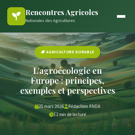
Rencontres Agricoles
Nationales des Agricultures
AGRICULTURE DURABLE
L'agroécologie en
Europe : principes,
exemples et perspectives
25 mars 2026
Rédaction RNDA
12 min de lecture