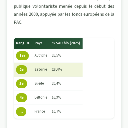
publique volontariste menée depuis le début des
années 2000, appuyée par les fonds européens de la
PAC.
Rang UE
Pays
% SAU bio (2025)
1er
Autriche
26,5%
2e
Estonie
23,4%
3e
Suède
20,4%
4e
Lettonie
16,3%
...
France
10,7%