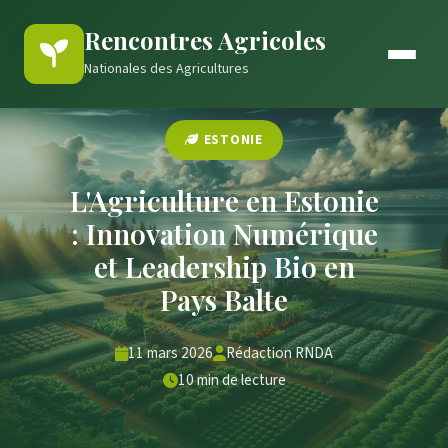
Rencontres Agricoles
Nationales des Agricultures
ESTONIE
L'Agriculture en Estonie
: Innovation Numérique
et Leadership Bio en
Pays Balte
11 mars 2026
Rédaction RNDA
10 min de lecture