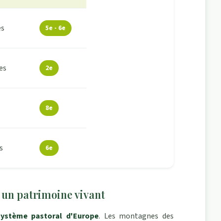
es
5e - 6e
es
2e
s
8e
s
6e
 un patrimoine vivant
système pastoral d'Europe
. Les montagnes des