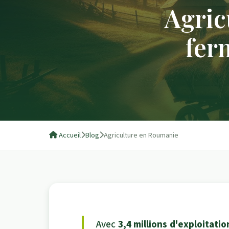
Agric
fer
Accueil
Blog
Agriculture en Roumanie
Avec
3,4 millions d'exploitatio