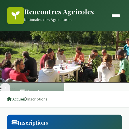
Rencontres Agricoles
Nationales des Agricultures
Ouvertes
Inscriptions 2026
Accueil
Inscriptions
Inscriptions