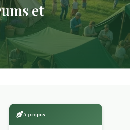
rums et
s
A propos