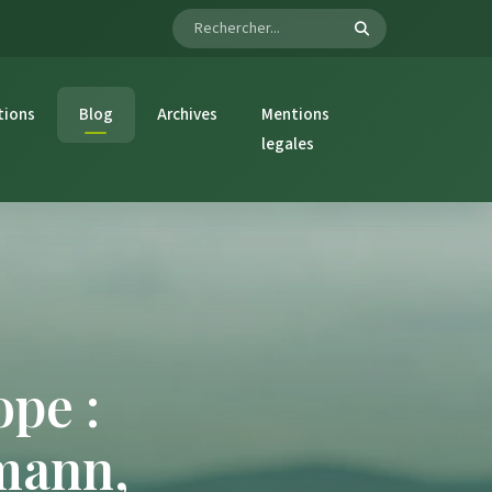
tions
Blog
Archives
Mentions
legales
pe :
mann,